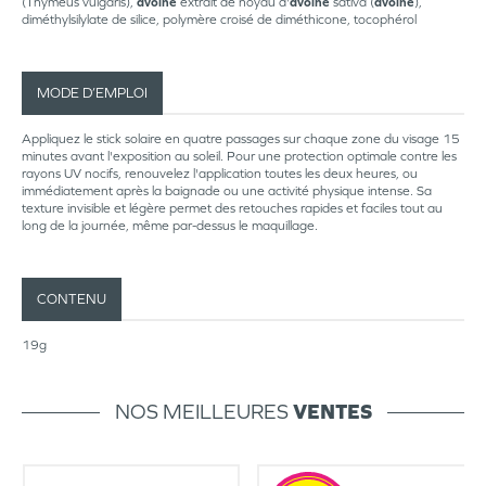
(Thymeus vulgaris),
avoine
extrait de noyau d'
avoine
sativa (
avoine
),
diméthylsilylate de silice, polymère croisé de diméthicone, tocophérol
MODE D’EMPLOI
Appliquez le stick solaire en quatre passages sur chaque zone du visage 15
minutes avant l'exposition au soleil. Pour une protection optimale contre les
rayons UV nocifs, renouvelez l'application toutes les deux heures, ou
immédiatement après la baignade ou une activité physique intense. Sa
texture invisible et légère permet des retouches rapides et faciles tout au
long de la journée, même par-dessus le maquillage.
CONTENU
19g
NOS MEILLEURES
VENTES