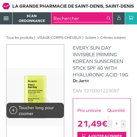
LA GRANDE PHARMACIE DE SAINT-DENIS, SAINT-DENIS
SCAN
menu
ORDONNANCE
Tous les produits
VISAGE-CORPS-CHEVEUX
Solaire
Crèmes solaires
EVERY SUN DAY
INVISIBLE PRIMING
KOREAN SUNSCREEN
STICK SPF 40 WITH
HYALURONIC ACID 19G
Dr.Jart+
EAN:
1210001223097
Toucher long pour
Prix unitaire
Quantité
zoomer
:
21,49€
-
+
AJOUTER AU PANIER