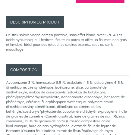
DESCRIPTION DU PRODUIT
Un stick solaire visage coréen portable, sans effet blanc, avec SPF 40 et
acide hyaluronique. Il hydrate, floute les pores et offre un fini mat, non gras
et invisible. Idéal pour des retouches solaires express, sous ou sur le
maquillage.
COMPOSITION
Avobenzone 3 %, homosalate 6,5 %, octisalate 4,5 %, octocrylène 6,5 %,
diméthicone, cire synthétique, isoéicosane, silice, carbonate de
diéthylhexyle, malate de diisostéaryle, salicylate de butyloctyle,
phénylpropyldiméthylsiloxysilicate, isononanoate d'isononyle, benzoate de
phénéthyle, cérésine, fluorphlogopite synthétique, polymère croisé
diméthicone/vinyl diméthicone, dilinoléate de dimère de bis-
béhényle/isostéaryle/phytostéryle, copolymère d'éthylène/propylène, huile
de graines de caméline (Camelina sativa), huile de graines de ricin (Ricinus
communis), huile de graines de colza (Brassica campestris), acide
hyaluronique, huile de ricin hydrogénée, extrait de fleur de figuier de
Barbarie (Opuntia ficus-indica), extrait de fleur/feuille/tige de thym