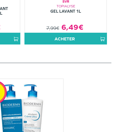
SVR
TOPIALYSE
TANT
GEL LAVANT 1L
L
€
6,49€
7,99€
ACHETER