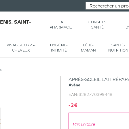
NIS, SAINT-
LA
CONSEILS
PHARMACIE
SANTÉ
D
VISAGE-CORPS-
HYGIÈNE-
BÉBÉ-
SANTÉ-
CHEVEUX
INTIMITÉ
MAMAN
NUTRITION
s
APRÈS-SOLEIL LAIT RÉPA
Avène
EAN:
3282770399448
-2€
Prix unitaire