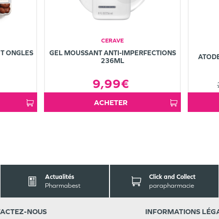
CERAVE
T ONGLES
GEL MOUSSANT ANTI-IMPERFECTIONS
ATOD
236ML
9,99€
ACHETER
Actualités
Click and Collect
Pharmabest
parapharmacie
ACT
EZ-NOUS
INFORMATIONS
LÉG