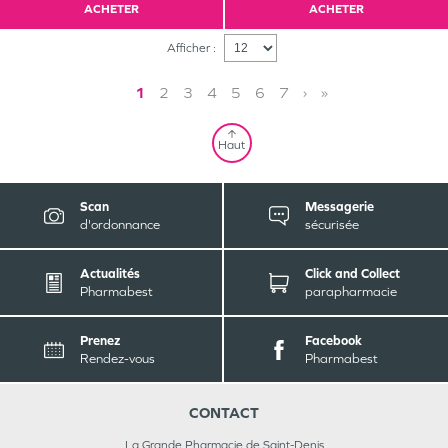
ACHETER
ACHETER
Afficher :
1
2
3
4
5
6
7
›
»
Haut
Scan
Messagerie
d'ordonnance
sécurisée
Actualités
Click and Collect
Pharmabest
parapharmacie
Prenez
Facebook
Rendez-vous
Pharmabest
CONTACT
La Grande Pharmacie de Saint-Denis