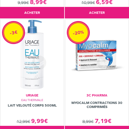
6,59€
8,99€
10,99€
9,99€
ACHETER
ACHETER
-20%
-3€
URIAGE
3C PHARMA
EAU THERMALE
MYOCALM CONTRACTIONS 30
LAIT VELOUTÉ CORPS 500ML
COMPRIMÉS
9,99€
7,19€
12,99€
8,99€