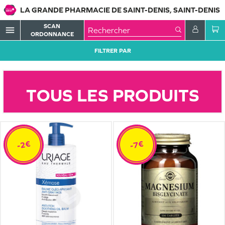
LA GRANDE PHARMACIE DE SAINT-DENIS, SAINT-DENIS
SCAN
menu
ORDONNANCE
FILTRER PAR
TOUS LES PRODUITS
-2€
-7€