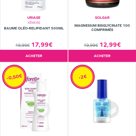
URIAGE
SOLGAR
XÉMOSE
MAGNESIUM BISGLYCINATE 100
BAUME OLÉO-RELIPIDANT 500ML
COMPRIMÉS
17,99€
12,99€
19,99€
19,99€
ACHETER
ACHETER
-0,50€
-2€