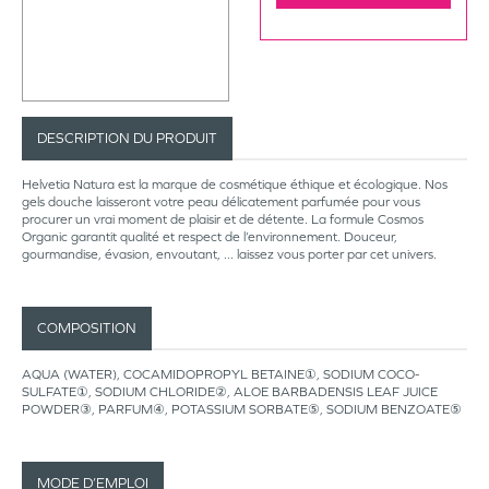
DESCRIPTION DU PRODUIT
Helvetia Natura est la marque de cosmétique éthique et écologique. Nos
gels douche laisseront votre peau délicatement parfumée pour vous
procurer un vrai moment de plaisir et de détente. La formule Cosmos
Organic garantit qualité et respect de l’environnement. Douceur,
gourmandise, évasion, envoutant, ... laissez vous porter par cet univers.
COMPOSITION
AQUA (WATER), COCAMIDOPROPYL BETAINE①, SODIUM COCO-
SULFATE①, SODIUM CHLORIDE②, ALOE BARBADENSIS LEAF JUICE
POWDER③, PARFUM④, POTASSIUM SORBATE⑤, SODIUM BENZOATE⑤
MODE D’EMPLOI