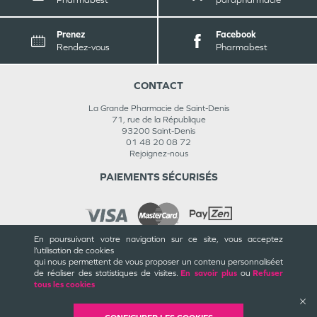
Prenez
Facebook
Rendez-vous
Pharmabest
CONTACT
La Grande Pharmacie de Saint-Denis
71, rue de la République
93200
Saint-Denis
01 48 20 08 72
Rejoignez-nous
PAIEMENTS SÉCURISÉS
En poursuivant votre navigation sur ce site, vous acceptez
l’utilisation de cookies
INFORMATIONS
qui nous permettent de vous proposer un contenu personnalisé
et
de réaliser des statistiques de visites.
En savoir plus
ou
Refuser
CGU / CGV
tous les cookies
Mentions légales
Plan du site
Cookies et confidentialité