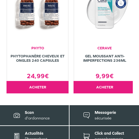
PHYTO
CERAVE
PHYTOPHANÈRE CHEVEUX ET
GEL MOUSSANT ANTI-
ONGLES 240 CAPSULES
IMPERFECTIONS 236ML
24,99€
9,99€
ACHETER
ACHETER
Scan
Messagerie
d'ordonnance
sécurisée
Actualités
Click and Collect
Pharmabest
parapharmacie