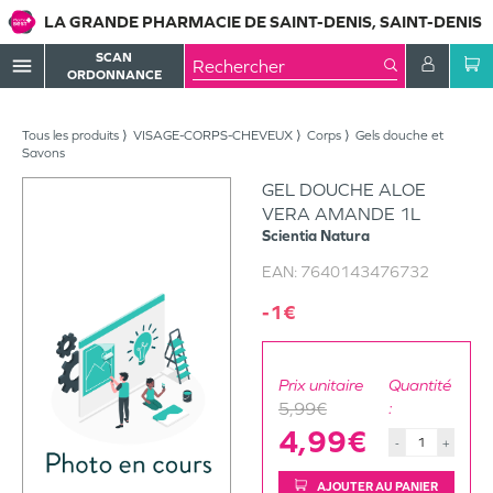
LA GRANDE PHARMACIE DE SAINT-DENIS, SAINT-DENIS
SCAN
menu
ORDONNANCE
Tous les produits
VISAGE-CORPS-CHEVEUX
Corps
Gels douche et
Savons
GEL DOUCHE ALOE
VERA AMANDE 1L
Scientia Natura
EAN:
7640143476732
-1€
Prix unitaire
Quantité
5,99€
:
4,99€
-
+
AJOUTER AU PANIER