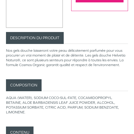
DESCRIPTION DU PRODUIT
Nos gels douche laisseront votre peau délicatement parfumée pour vous
procurer un vrai moment de plaisir et de détente. Les gels douche Helvetia
Natura®, ce sont plusieurs senteurs pour répondre à toutes les envies. La
formule Cosmos Organic garantit qualité et respect de l’environnement.
COMPOSITION
AQUA (WATER), SODIUM COCO-SUL-FATE, COCAMIDOPROPYL
BETAINE, ALOE BARBADENSIS LEAF JUICE POWDER, ALCOHOL,
POTASSIUM SORBATE, CITRIC ACID, PARFUM, SODIUM BENZOATE,
LIMONENE.
CONTENU