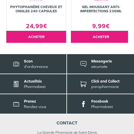
PHYTOPHANÈRE CHEVEUX ET
GEL MOUSSANT ANTI-
ONGLES 240 CAPSULES
IMPERFECTIONS 236ML
24,99€
9,99€
ACHETER
ACHETER
Scan
Messagerie
d'ordonnance
sécurisée
Actualités
Click and Collect
Pharmabest
parapharmacie
Prenez
Facebook
Rendez-vous
Pharmabest
CONTACT
La Grande Pharmacie de Saint-Denis