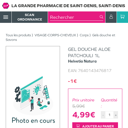
LA GRANDE PHARMACIE DE SAINT-DENIS, SAINT-DENIS
SCAN
menu
ORDONNANCE
Tous les produits
VISAGE-CORPS-CHEVEUX
Corps
Gels douche et
Savons
GEL DOUCHE ALOE
PATCHOULI 1L
Helvetia Natura
EAN:
7640143476817
-1€
Prix unitaire
Quantité
5,99€
:
4,99€
-
+
AJOUTER AU PANIER