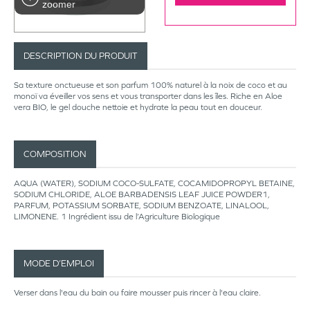
zoomer
DESCRIPTION DU PRODUIT
Sa texture onctueuse et son parfum 100% naturel à la noix de coco et au
monoï va éveiller vos sens et vous transporter dans les îles. Riche en Aloe
vera BIO, le gel douche nettoie et hydrate la peau tout en douceur.
COMPOSITION
AQUA (WATER), SODIUM COCO-SULFATE, COCAMIDOPROPYL BETAINE,
SODIUM CHLORIDE, ALOE BARBADENSIS LEAF JUICE POWDER1,
PARFUM, POTASSIUM SORBATE, SODIUM BENZOATE, LINALOOL,
LIMONENE. 1 Ingrédient issu de l’Agriculture Biologique
MODE D’EMPLOI
Verser dans l'eau du bain ou faire mousser puis rincer à l'eau claire.