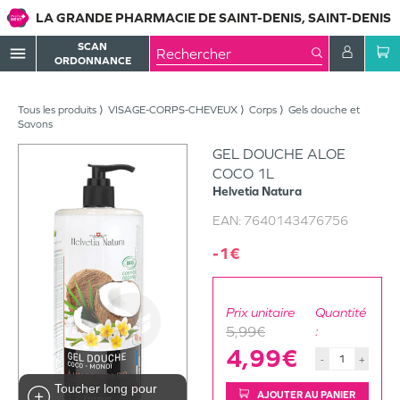
LA GRANDE PHARMACIE DE SAINT-DENIS, SAINT-DENIS
SCAN
menu
ORDONNANCE
Tous les produits
VISAGE-CORPS-CHEVEUX
Corps
Gels douche et
Savons
GEL DOUCHE ALOE
COCO 1L
Helvetia Natura
EAN:
7640143476756
-1€
Prix unitaire
Quantité
5,99€
:
4,99€
-
+
Toucher long pour
AJOUTER AU PANIER