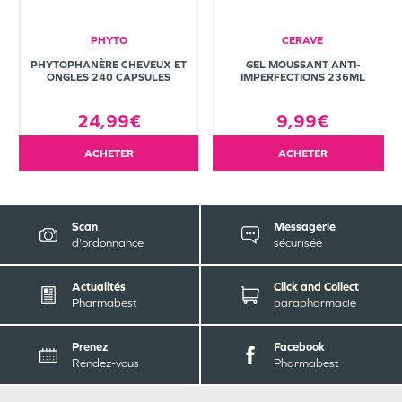
PHYTO
CERAVE
PHYTOPHANÈRE CHEVEUX ET
GEL MOUSSANT ANTI-
ONGLES 240 CAPSULES
IMPERFECTIONS 236ML
24,99€
9,99€
ACHETER
ACHETER
Scan
Messagerie
d'ordonnance
sécurisée
Actualités
Click and Collect
Pharmabest
parapharmacie
Prenez
Facebook
Rendez-vous
Pharmabest