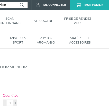
ME CONNECTER
MON PANIER
SCAN
PRISE DE RENDEZ-
MESSAGERIE
’ORDONNANCE
VOUS
MINCEUR-
PHYTO-
MATÉRIEL ET
SPORT
AROMA-BIO
ACCESSOIRES
N HOMME 400ML
Quantité :
-
+