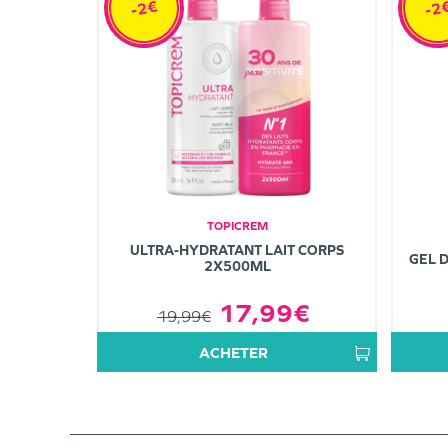
-2€
-2
TOPICREM
ULTRA-HYDRATANT LAIT CORPS
GEL 
2X500ML
17,99€
19,99€
ACHETER