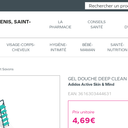
NIS, SAINT-
LA
CONSEILS
PHARMACIE
SANTÉ
D
VISAGE-CORPS-
HYGIÈNE-
BÉBÉ-
SANTÉ-
CHEVEUX
INTIMITÉ
MAMAN
NUTRITION
et Savons
GEL DOUCHE DEEP CLEA
Adidas
Active Skin & Mind
EAN:
3616303444631
Prix unitaire
4,69€