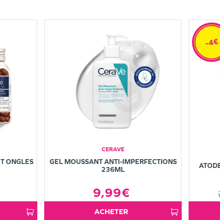
-4€
CERAVE
T ONGLES
GEL MOUSSANT ANTI-IMPERFECTIONS
ATOD
236ML
9,99€
ACHETER