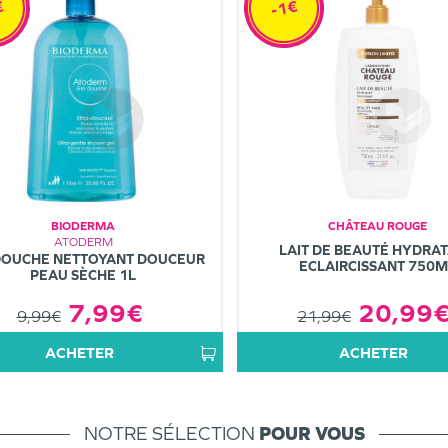
€
-1€
BIODERMA
CHÂTEAU ROUGE
ATODERM
LAIT DE BEAUTÉ HYDRA
DOUCHE NETTOYANT DOUCEUR
ECLAIRCISSANT 750M
PEAU SÈCHE 1L
20,99
7,99€
21,99€
9,99€
ACHETER
ACHETER
NOTRE SÉLECTION
POUR VOUS