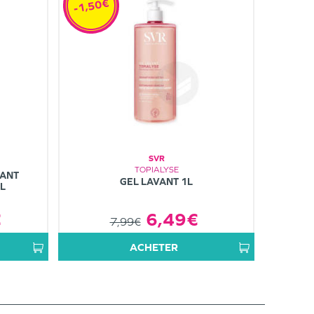
-1,50€
SVR
TOPIALYSE
TANT
GEL LAVANT 1L
L
€
6,49€
7,99€
ACHETER