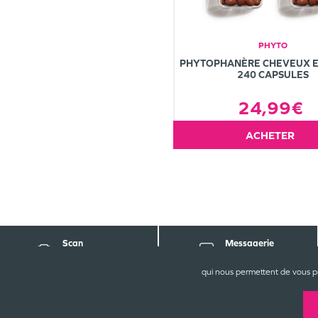
PHYTO
PHYTOPHANÈRE CHEVEUX E
240 CAPSULES
24,99€
ACHETER
Scan
Messagerie
d'ordonnance
sécurisée
qui nous permettent de vous p
CONT
La Gra