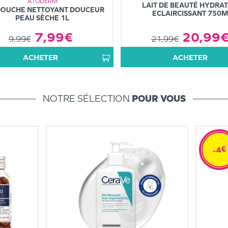
ATODERM
LAIT DE BEAUTÉ HYDRA
DOUCHE NETTOYANT DOUCEUR
ECLAIRCISSANT 750M
PEAU SÈCHE 1L
20,99
7,99€
21,99€
9,99€
ACHETER
ACHETER
NOTRE SÉLECTION
POUR VOUS
-4€