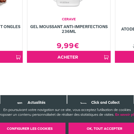
CERAVE
T ONGLES
GEL MOUSSANT ANTI-IMPERFECTIONS
ATOD
236ML
9,99€
ACHETER
Actualités
Click and Collect
Pharmabest
parapharmacie
En poursuivant votre navigation sur ce site, vous acceptez l’utilisation de cookies
roposer un contenu personnalisé
et de réaliser des statistiques de visites.
En savoir p
ACT
EZ-NOUS
INFORMATIONS
LÉG
CONFIGURER LES COOKIES
OK, TOUT ACCEPTER
nde Pharmacie de Saint-Denis
CGU / CGV