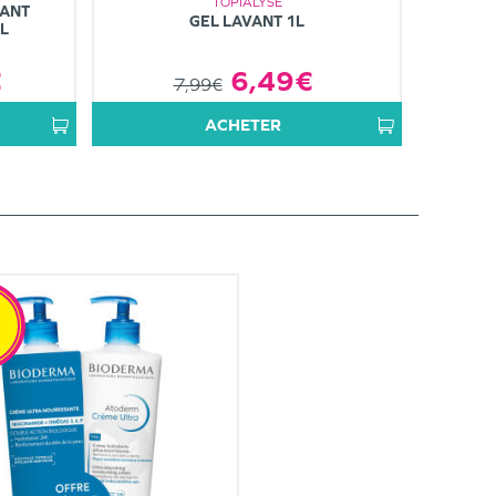
TOPIALYSE
TANT
GEL LAVANT 1L
L
€
6,49€
7,99€
ACHETER