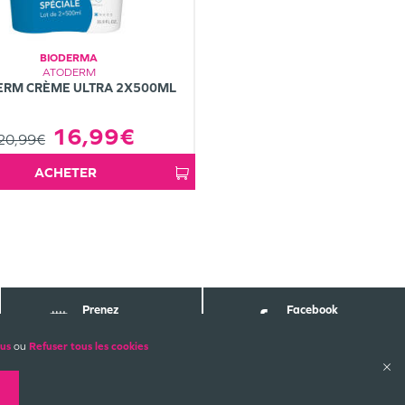
BIODERMA
ATODERM
ERM CRÈME ULTRA 2X500ML
16,99€
20,99€
ACHETER
Prenez
Facebook
Rendez-vous
Pharmabest
lus
ou
Refuser tous les cookies
ALES
PAIEMENTS SÉCURISÉS