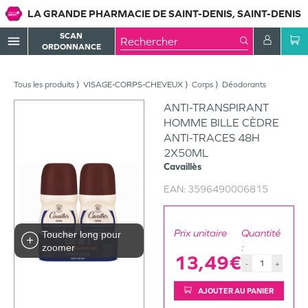
LA GRANDE PHARMACIE DE SAINT-DENIS, SAINT-DENIS
SCAN
menu
ORDONNANCE
Tous les produits
VISAGE-CORPS-CHEVEUX
Corps
Déodorants
ANTI-TRANSPIRANT
HOMME BILLE CÈDRE
ANTI-TRACES 48H
2X50ML
Cavaillès
EAN:
3596490006815
Prix unitaire
Quantité
Toucher long pour
:
zoomer
13,49€
-
+
AJOUTER AU PANIER