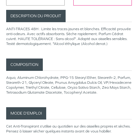
DESCRIPTION DU PRODUIT
ANTI-TRACES 48H : Limite les traces jaunes et blanches. Efficacité prouvée
anti-odeurs. Avec actifs absorbants. Sèche rapidement. Parfum Cédrat
cuivré. HAUTE TOLÉRANCE : Sans alcool*. Adapté aux aisselles sensibles.
Testé dermatologiquement. *Alcool éthylique (Alcohol denat.)
COMPOSITION
Aqua, Aluminum Chlorohydrate, PPG-15 Stearyl Ether, Steareth-2, Parfum,
Steareth-21, Glyceryl Oleate, Prunus Amygdalus Dulcis Oil, VP/Hexadecene
Copolymer, Triethyl Citrate, Cellulose, Oryza Sativa Starch, Zea Mays Starch,
Tetrasodium Glutamate Diacetate, Tocopheryl Acetate.
MODE D’EMPLOI
Cet Anti-Transpirant s'utilise au quotidien sur des aisselles propres et sèches.
Pensez à laisser sécher quelques instants avant de vous habiller.