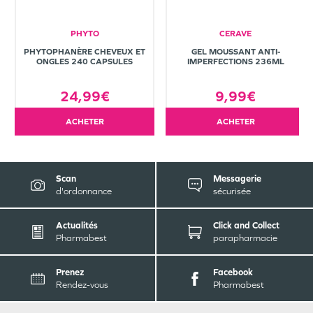
PHYTO
CERAVE
PHYTOPHANÈRE CHEVEUX ET
GEL MOUSSANT ANTI-
ONGLES 240 CAPSULES
IMPERFECTIONS 236ML
24,99€
9,99€
ACHETER
ACHETER
Scan
Messagerie
d'ordonnance
sécurisée
Actualités
Click and Collect
Pharmabest
parapharmacie
Prenez
Facebook
Rendez-vous
Pharmabest