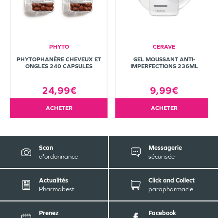
PHYTO
CERAVE
PHYTOPHANÈRE CHEVEUX ET
GEL MOUSSANT ANTI-
ONGLES 240 CAPSULES
IMPERFECTIONS 236ML
24,99€
9,99€
ACHETER
ACHETER
Scan
Messagerie
d'ordonnance
sécurisée
Actualités
Click and Collect
Pharmabest
parapharmacie
Prenez
Facebook