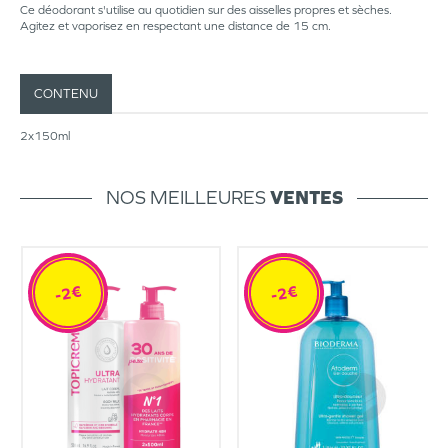
Ce déodorant s'utilise au quotidien sur des aisselles propres et sèches.
Agitez et vaporisez en respectant une distance de 15 cm.
CONTENU
2x150ml
NOS MEILLEURES
VENTES
-2€
-2€