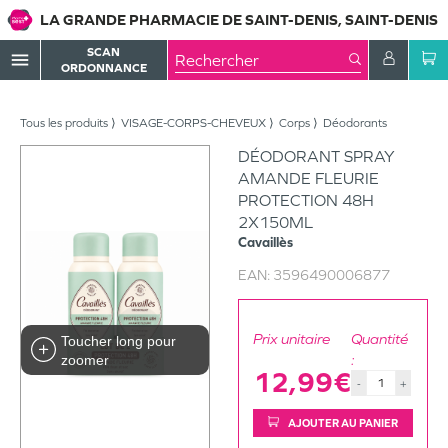
LA GRANDE PHARMACIE DE SAINT-DENIS, SAINT-DENIS
SCAN
menu
ORDONNANCE
Tous les produits
VISAGE-CORPS-CHEVEUX
Corps
Déodorants
DÉODORANT SPRAY
AMANDE FLEURIE
PROTECTION 48H
2X150ML
Cavaillès
EAN:
3596490006877
Prix unitaire
Quantité
Toucher long pour
:
zoomer
12,99€
-
+
AJOUTER AU PANIER