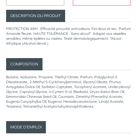
DESCRIPTION DU PRODUIT
PROTECTION 48H : Efficacité prouvée anti-odeurs. Fini doux et sec. Parfum
Amande fleurie. HAUTE TOLÉRANCE : Sans alcool*. Adapté aux aisselles
sensibles, même épilées ou rasées. Testé dermatologiquement. *Alcool
éthylique (Alcohol denat.)
COMPOSITION
Butane, Isobutane, Propane, Triethyl Citrate, Parfum, Polyglyceryl-3
Diisostearate, 2-Methyl 5-Cyclohexylpentanol, Glyceryl Oleate, Prunus
Amygdalus Dulcis Oil, Sorbitan Caprylate, Tocopheryl Acetate, Undecylenoyl
Glycine, Capryloyl Glycine, o-Cymen-5-ol, Bisabolol, Oryza Sativa Bran Oil,
Simmondsia Chinensis Seed Oil, Coumarin, Dimethyl Phenethyl Acetate,
Eugenia Caryophyllus Oil, Eugenol, Hexadecanolactone, Linalyl Acetate,
Terpineol, Tetramethyl Acetyloctahydronaphthalenes.
MODE D’EMPLOI