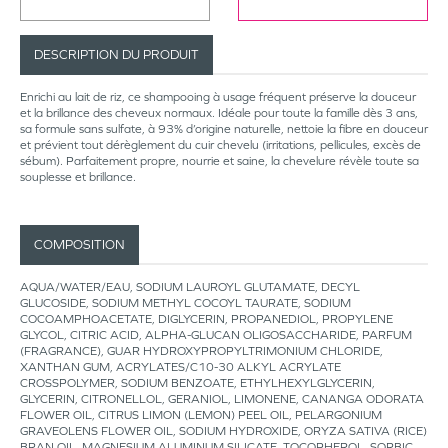
DESCRIPTION DU PRODUIT
Enrichi au lait de riz, ce shampooing à usage fréquent préserve la douceur
et la brillance des cheveux normaux. Idéale pour toute la famille dès 3 ans,
sa formule sans sulfate, à 93% d’origine naturelle, nettoie la fibre en douceur
et prévient tout dérèglement du cuir chevelu (irritations, pellicules, excès de
sébum). Parfaitement propre, nourrie et saine, la chevelure révèle toute sa
souplesse et brillance.
COMPOSITION
AQUA/WATER/EAU, SODIUM LAUROYL GLUTAMATE, DECYL
GLUCOSIDE, SODIUM METHYL COCOYL TAURATE, SODIUM
COCOAMPHOACETATE, DIGLYCERIN, PROPANEDIOL, PROPYLENE
GLYCOL, CITRIC ACID, ALPHA-GLUCAN OLIGOSACCHARIDE, PARFUM
(FRAGRANCE), GUAR HYDROXYPROPYLTRIMONIUM CHLORIDE,
XANTHAN GUM, ACRYLATES/C10-30 ALKYL ACRYLATE
CROSSPOLYMER, SODIUM BENZOATE, ETHYLHEXYLGLYCERIN,
GLYCERIN, CITRONELLOL, GERANIOL, LIMONENE, CANANGA ODORATA
FLOWER OIL, CITRUS LIMON (LEMON) PEEL OIL, PELARGONIUM
GRAVEOLENS FLOWER OIL, SODIUM HYDROXIDE, ORYZA SATIVA (RICE)
BRAN OIL, MAGNESIUM ALUMINUM SILICATE, TOCOPHEROL, SORBIC