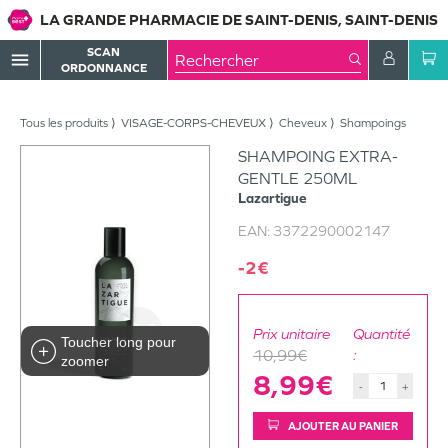
LA GRANDE PHARMACIE DE SAINT-DENIS, SAINT-DENIS
SCAN
menu
ORDONNANCE
Tous les produits
VISAGE-CORPS-CHEVEUX
Cheveux
Shampoings
SHAMPOING EXTRA-
GENTLE 250ML
Lazartigue
EAN:
3372290002147
-2€
Prix unitaire
Quantité
Toucher long pour
10,99€
:
zoomer
8,99€
-
+
AJOUTER AU PANIER