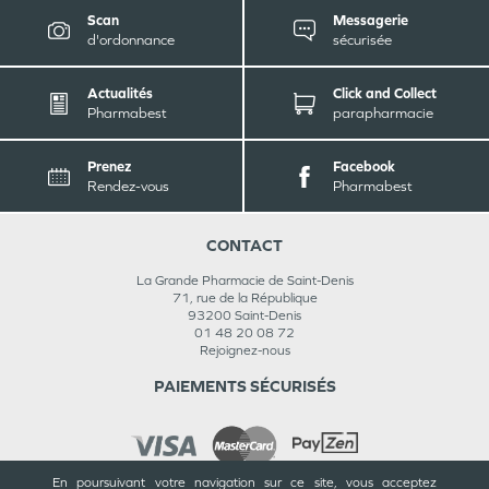
Scan
Messagerie
d'ordonnance
sécurisée
Actualités
Click and Collect
Pharmabest
parapharmacie
Prenez
Facebook
Rendez-vous
Pharmabest
CONTACT
La Grande Pharmacie de Saint-Denis
71, rue de la République
93200
Saint-Denis
01 48 20 08 72
Rejoignez-nous
PAIEMENTS SÉCURISÉS
En poursuivant votre navigation sur ce site, vous acceptez