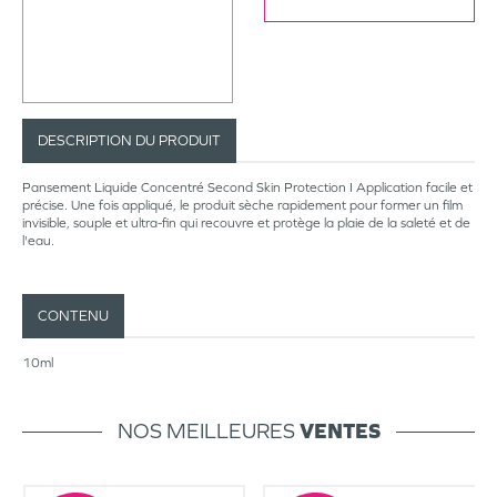
DESCRIPTION DU PRODUIT
Pansement Liquide Concentré Second Skin Protection I Application facile et
précise. Une fois appliqué, le produit sèche rapidement pour former un film
invisible, souple et ultra-fin qui recouvre et protège la plaie de la saleté et de
l'eau.
CONTENU
10ml
NOS MEILLEURES
VENTES