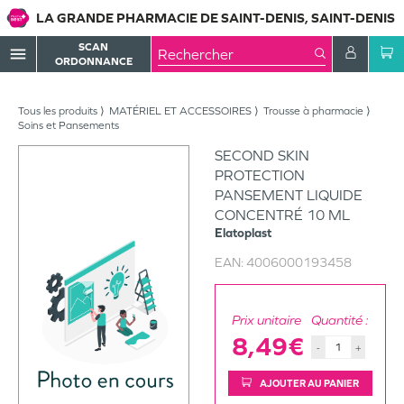
LA GRANDE PHARMACIE DE SAINT-DENIS, SAINT-DENIS
SCAN
menu
ORDONNANCE
Tous les produits
MATÉRIEL ET ACCESSOIRES
Trousse à pharmacie
Soins et Pansements
SECOND SKIN
PROTECTION
PANSEMENT LIQUIDE
CONCENTRÉ 10 ML
Elatoplast
EAN:
4006000193458
Prix unitaire
Quantité :
8,49€
-
+
AJOUTER AU PANIER