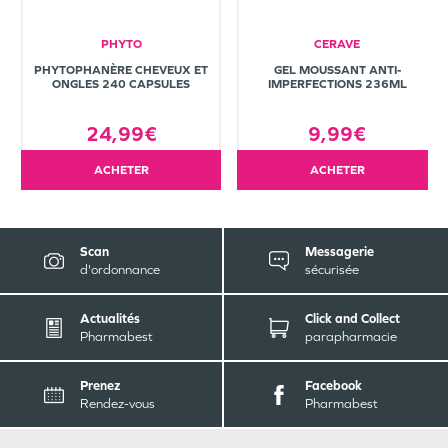
PHYTO
CERAVE
PHYTOPHANÈRE CHEVEUX ET
GEL MOUSSANT ANTI-
ONGLES 240 CAPSULES
IMPERFECTIONS 236ML
24,99€
9,99€
ACHETER
ACHETER
Scan
Messagerie
d'ordonnance
sécurisée
Actualités
Click and Collect
Pharmabest
parapharmacie
Prenez
Facebook
Rendez-vous
Pharmabest