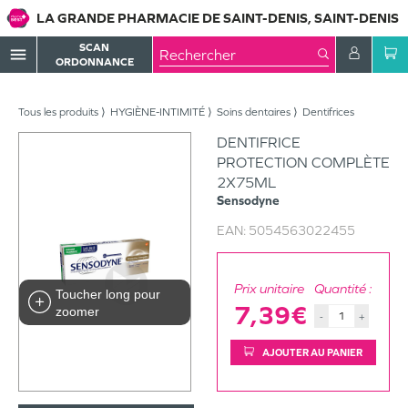
LA GRANDE PHARMACIE DE SAINT-DENIS, SAINT-DENIS
SCAN
menu
ORDONNANCE
Tous les produits
HYGIÈNE-INTIMITÉ
Soins dentaires
Dentifrices
DENTIFRICE
PROTECTION COMPLÈTE
2X75ML
Sensodyne
EAN:
5054563022455
Prix unitaire
Quantité :
Toucher long pour
7,39€
zoomer
-
+
AJOUTER AU PANIER