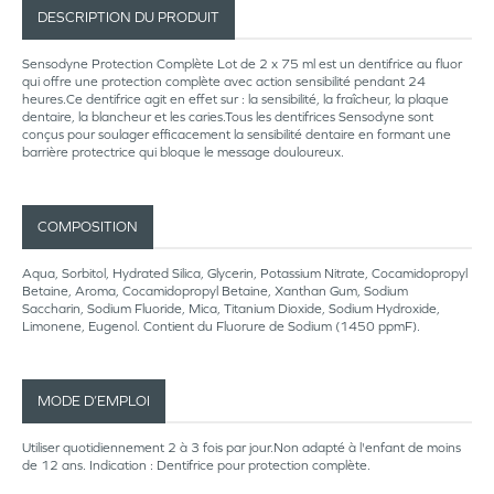
DESCRIPTION DU PRODUIT
Sensodyne Protection Complète Lot de 2 x 75 ml est un dentifrice au fluor
qui offre une protection complète avec action sensibilité pendant 24
heures.Ce dentifrice agit en effet sur : la sensibilité, la fraîcheur, la plaque
dentaire, la blancheur et les caries.Tous les dentifrices Sensodyne sont
conçus pour soulager efficacement la sensibilité dentaire en formant une
barrière protectrice qui bloque le message douloureux.
COMPOSITION
Aqua, Sorbitol, Hydrated Silica, Glycerin, Potassium Nitrate, Cocamidopropyl
Betaine, Aroma, Cocamidopropyl Betaine, Xanthan Gum, Sodium
Saccharin, Sodium Fluoride, Mica, Titanium Dioxide, Sodium Hydroxide,
Limonene, Eugenol. Contient du Fluorure de Sodium (1450 ppmF).
MODE D’EMPLOI
Utiliser quotidiennement 2 à 3 fois par jour.Non adapté à l'enfant de moins
de 12 ans. Indication : Dentifrice pour protection complète.