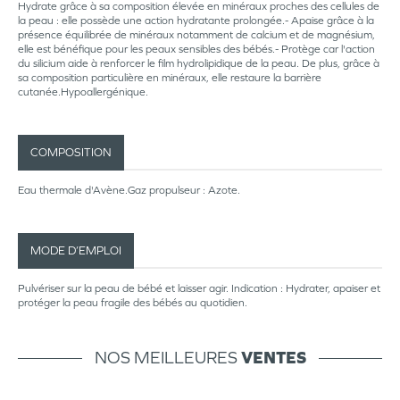
Hydrate grâce à sa composition élevée en minéraux proches des cellules de
la peau : elle possède une action hydratante prolongée.- Apaise grâce à la
présence équilibrée de minéraux notamment de calcium et de magnésium,
elle est bénéfique pour les peaux sensibles des bébés.- Protège car l'action
du silicium aide à renforcer le film hydrolipidique de la peau. De plus, grâce à
sa composition particulière en minéraux, elle restaure la barrière
cutanée.Hypoallergénique.
COMPOSITION
Eau thermale d'Avène.Gaz propulseur : Azote.
MODE D’EMPLOI
Pulvériser sur la peau de bébé et laisser agir. Indication : Hydrater, apaiser et
protéger la peau fragile des bébés au quotidien.
NOS MEILLEURES
VENTES