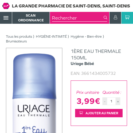
LA GRANDE PHARMACIE DE SAINT-DENIS, SAINT-DENIS
SCAN
menu
ORDONNANCE
Tous les produits
HYGIÈNE-INTIMITÉ
Hygiène - Bien-être
Brumisateurs
1ÈRE EAU THERMALE
150ML
Uriage
Bébé
EAN:
3661434005732
Prix unitaire
Quantité :
3,99€
-
+
AJOUTER AU PANIER