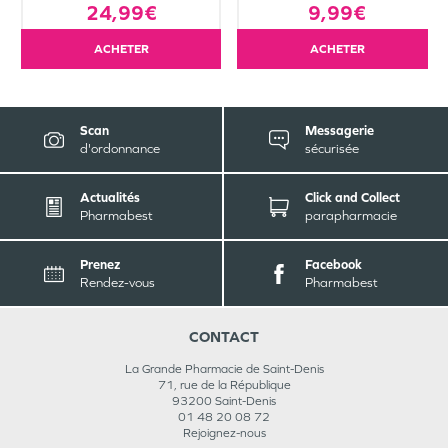
24,99€
9,99€
ACHETER
ACHETER
Scan
Messagerie
d'ordonnance
sécurisée
Actualités
Click and Collect
Pharmabest
parapharmacie
Prenez
Facebook
Rendez-vous
Pharmabest
CONTACT
La Grande Pharmacie de Saint-Denis
71, rue de la République
93200
Saint-Denis
01 48 20 08 72
Rejoignez-nous