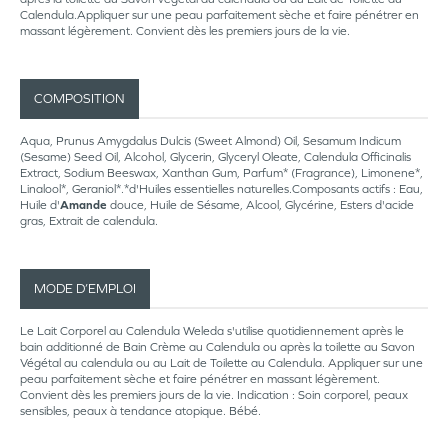
Calendula.Appliquer sur une peau parfaitement sèche et faire pénétrer en
massant légèrement. Convient dès les premiers jours de la vie.
COMPOSITION
Aqua, Prunus Amygdalus Dulcis (Sweet Almond) Oil, Sesamum Indicum
(Sesame) Seed Oil, Alcohol, Glycerin, Glyceryl Oleate, Calendula Officinalis
Extract, Sodium Beeswax, Xanthan Gum, Parfum* (Fragrance), Limonene*,
Linalool*, Geraniol*.*d'Huiles essentielles naturelles.Composants actifs : Eau,
Huile d'
Amande
douce, Huile de Sésame, Alcool, Glycérine, Esters d'acide
gras, Extrait de calendula.
MODE D’EMPLOI
Le Lait Corporel au Calendula Weleda s'utilise quotidiennement après le
bain additionné de Bain Crème au Calendula ou après la toilette au Savon
Végétal au calendula ou au Lait de Toilette au Calendula. Appliquer sur une
peau parfaitement sèche et faire pénétrer en massant légèrement.
Convient dès les premiers jours de la vie. Indication : Soin corporel, peaux
sensibles, peaux à tendance atopique. Bébé.