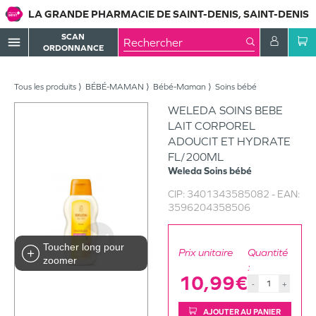
LA GRANDE PHARMACIE DE SAINT-DENIS, SAINT-DENIS
SCAN
menu
ORDONNANCE
Tous les produits
BÉBÉ-MAMAN
Bébé-Maman
Soins bébé
WELEDA SOINS BEBE
LAIT CORPOREL
ADOUCIT ET HYDRATE
FL/200ML
Weleda
Soins bébé
CIP:
3401343585082
- EAN:
3596204358506
Toucher long pour
Prix unitaire
Quantité
zoomer
:
10,99€
-
+
AJOUTER AU PANIER