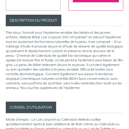
DESCRIPTION DU PRODUIT
Très doux, formulé pour l'épiderme sensible des bébés et des jeunes
enfants, Weleda Bébé Lait Corporel 200 ml hydrate* et adoucit l'épiderme
tout en soutenant les fonctions naturelles de la peau. Il est composé :- D'un
mélange d'huile d'amande douce et d'huile de sésame de qualité biologique
qui prévient le dessèchement cutané et préserve ainsi la douceur de la
peau.- D'extrait de Calendula de qualité bio-dynamique qui calme et
apaise.De texture fine et fluide, ce lait pénètre facilement sans laisser de film
gras. La peau de bébé redevient douce et soyeuse. Il convient également
au soin quotidien des adultes à la peau sensible. Efficacité testée sous
contrôle dermatologique. Convient également aux peaux à tendance
atopique.Cosmétiques naturels contrôlés BDIH.Sans conservateurs, sans
colorants, sans parfums de synthèse, sans huiles minérales.Non testé sur les
animaux.*les couches supérieures de l'épiderme
CONSEIL D’UTILISATION
Mode d'emploi : Le Lait corporel au Calendula Weleda s’utilise
quotidiennement après le bain additionné de Bain crème au Calendula ou
après la toilette au Savon végétal au calendula ou au Lait de Toilette au