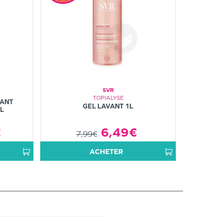
SVR
TOPIALYSE
TANT
GEL LAVANT 1L
L
€
6,49€
7,99€
ACHETER