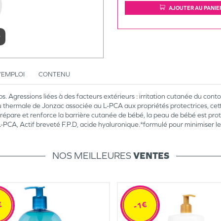
AJOUTER AU PANIE
r
’EMPLOI
CONTENU
. Agressions liées à des facteurs extérieurs : irritation cutanée du contour d
au thermale de Jonzac associée au L-PCA aux propriétés protectrices, cett
t, répare et renforce la barrière cutanée de bébé, la peau de bébé est pr
PCA, Actif breveté F.P.D, acide hyaluronique.*formulé pour minimiser les
NOS MEILLEURES
VENTES
€
-1€