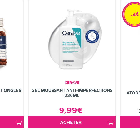
-4€
CERAVE
T ONGLES
GEL MOUSSANT ANTI-IMPERFECTIONS
ATOD
236ML
9,99€
ACHETER