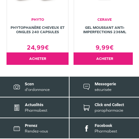
PHYTO
CERAVE
PHYTOPHANÈRE CHEVEUX ET
GEL MOUSSANT ANTI-
ONGLES 240 CAPSULES
IMPERFECTIONS 236ML
24,99€
9,99€
ACHETER
ACHETER
Scan
Messagerie
d'ordonnance
sécurisée
Actualités
Click and Collect
Pharmabest
parapharmacie
Prenez
Facebook
Rendez-vous
Pharmabest