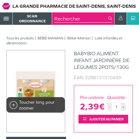
LA GRANDE PHARMACIE DE SAINT-DENIS, SAINT-DENIS
SCAN
menu
ORDONNANCE
Tous les produits
BÉBÉ-MAMAN
Bébé-Maman
Laits infantiles et
alimentation
BABYBIO ALIMENT
INFANT JARDINIÈRE DE
LÉGUMES 2POTS/130G
EAN:
3288131510439
Prix unitaire
Quantité :
Toucher long pour
2,39€
-
+
zoomer
AJOUTER AU PANIER