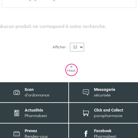
Aucun produit ne correspond à votre recherche.
Afficher :
Haut
Scan
Messagerie
d'ordonnance
sécurisée
Actualités
Click and Collect
Pharmabest
parapharmacie
Prenez
Facebook
Rendez-vous
Pharmabest