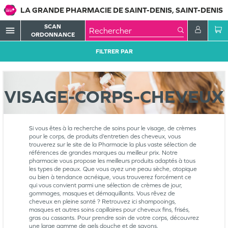
LA GRANDE PHARMACIE DE SAINT-DENIS, SAINT-DENIS
SCAN
menu
ORDONNANCE
FILTRER PAR
VISAGE-CORPS-CHEVEUX
Si vous êtes à la recherche de soins pour le visage, de crèmes
pour le corps, de produits d’entretien des cheveux, vous
trouverez sur le site de la Pharmacie la plus vaste sélection de
références de grandes marques au meilleur prix. Notre
pharmacie vous propose les meilleurs produits adaptés à tous
les types de peaux. Que vous ayez une peau sèche, atopique
ou bien à tendance acnéique, vous trouverez forcément ce
qui vous convient parmi une sélection de crèmes de jour,
gommages, masques et démaquillants. Vous rêvez de
cheveux en pleine santé ? Retrouvez ici shampooings,
masques et autres soins capillaires pour cheveux fins, frisés,
gras ou cassants. Pour prendre soin de votre corps, découvrez
une large gamme de gels douche et de savons.