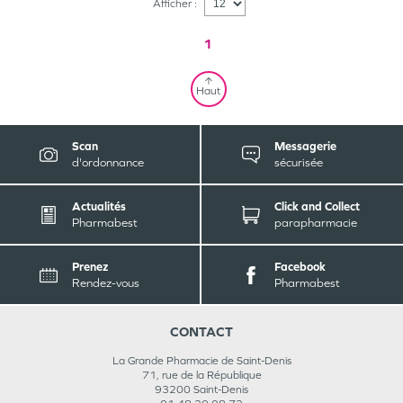
Afficher :
1
Haut
Scan
Messagerie
d'ordonnance
sécurisée
Actualités
Click and Collect
Pharmabest
parapharmacie
Prenez
Facebook
Rendez-vous
Pharmabest
CONTACT
La Grande Pharmacie de Saint-Denis
71, rue de la République
93200
Saint-Denis