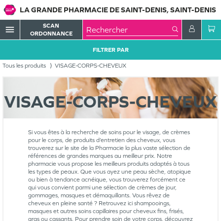
LA GRANDE PHARMACIE DE SAINT-DENIS, SAINT-DENIS
SCAN
menu
ORDONNANCE
FILTRER PAR
Tous les produits
VISAGE-CORPS-CHEVEUX
VISAGE-CORPS-CHEVEUX
Si vous êtes à la recherche de soins pour le visage, de crèmes
pour le corps, de produits d’entretien des cheveux, vous
trouverez sur le site de la Pharmacie la plus vaste sélection de
références de grandes marques au meilleur prix. Notre
pharmacie vous propose les meilleurs produits adaptés à tous
les types de peaux. Que vous ayez une peau sèche, atopique
ou bien à tendance acnéique, vous trouverez forcément ce
qui vous convient parmi une sélection de crèmes de jour,
gommages, masques et démaquillants. Vous rêvez de
cheveux en pleine santé ? Retrouvez ici shampooings,
masques et autres soins capillaires pour cheveux fins, frisés,
gras ou cassants. Pour prendre soin de votre corps, découvrez