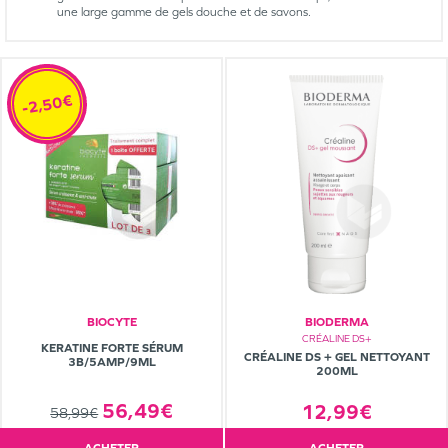
une large gamme de gels douche et de savons.
-2,50€
BIOCYTE
BIODERMA
CRÉALINE DS+
KERATINE FORTE SÉRUM
CRÉALINE DS + GEL NETTOYANT
3B/5AMP/9ML
200ML
56,49€
12,99€
58,99€