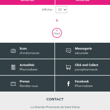
ACHETER
ACHETER
Afficher :
1
Haut
Scan
Messagerie
d'ordonnance
sécurisée
Actualités
Click and Collect
Pharmabest
parapharmacie
Prenez
Facebook
Rendez-vous
Pharmabest
CONTACT
La Grande Pharmacie de Saint-Denis