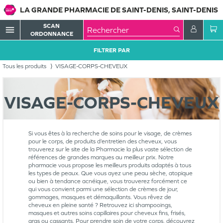
LA GRANDE PHARMACIE DE SAINT-DENIS, SAINT-DENIS
SCAN
menu
ORDONNANCE
FILTRER PAR
Tous les produits
VISAGE-CORPS-CHEVEUX
VISAGE-CORPS-CHEVEUX
Si vous êtes à la recherche de soins pour le visage, de crèmes
pour le corps, de produits d’entretien des cheveux, vous
trouverez sur le site de la Pharmacie la plus vaste sélection de
références de grandes marques au meilleur prix. Notre
pharmacie vous propose les meilleurs produits adaptés à tous
les types de peaux. Que vous ayez une peau sèche, atopique
ou bien à tendance acnéique, vous trouverez forcément ce
qui vous convient parmi une sélection de crèmes de jour,
gommages, masques et démaquillants. Vous rêvez de
cheveux en pleine santé ? Retrouvez ici shampooings,
masques et autres soins capillaires pour cheveux fins, frisés,
gras ou cassants. Pour prendre soin de votre corps, découvrez