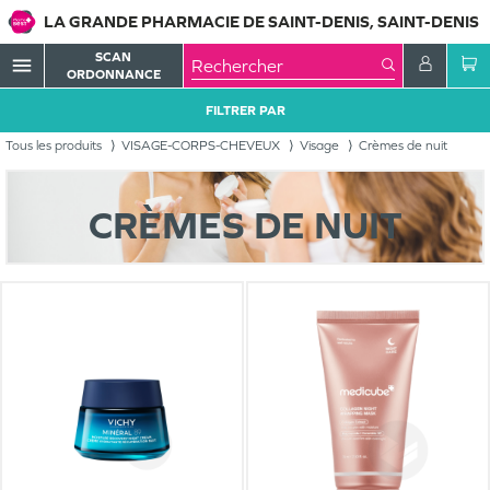
LA GRANDE PHARMACIE DE SAINT-DENIS, SAINT-DENIS
SCAN
menu
ORDONNANCE
FILTRER PAR
Tous les produits
VISAGE-CORPS-CHEVEUX
Visage
Crèmes de nuit
CRÈMES DE NUIT