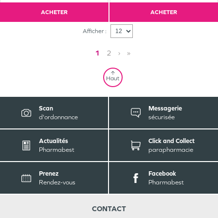
ACHETER
ACHETER
Afficher :
1
2
›
»
Haut
Scan
Messagerie
d'ordonnance
sécurisée
Actualités
Click and Collect
Pharmabest
parapharmacie
Prenez
Facebook
Rendez-vous
Pharmabest
CONTACT