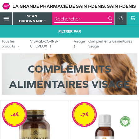
LA GRANDE PHARMACIE DE SAINT-DENIS, SAINT-DENIS
SCAN
menu
ORDONNANCE
FILTRER PAR
Tous les
VISAGE-CORPS-
Visage
Compléments alimentaires
produits
CHEVEUX
visage
COMPLÉMENTS
ALIMENTAIRES VISAGE
-4€
-2€