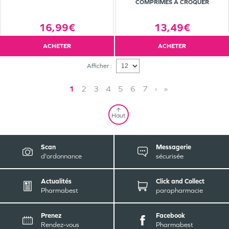
COMPRIMÉS À CROQUER
16,99€
13,49€
ACHETER
ACHETER
Afficher :
1
2
3
4
5
6
7
›
»
Haut
Scan
Messagerie
d'ordonnance
sécurisée
Actualités
Click and Collect
Pharmabest
parapharmacie
Prenez
Facebook
Rendez-vous
Pharmabest