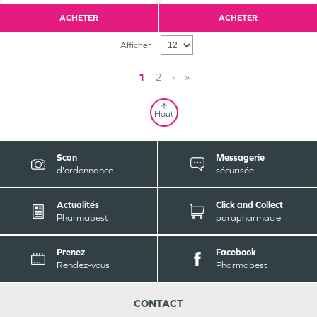
ACHETER
ACHETER
Afficher :
1
2
›
»
Haut
Scan
Messagerie
d'ordonnance
sécurisée
Actualités
Click and Collect
Pharmabest
parapharmacie
Prenez
Facebook
Rendez-vous
Pharmabest
CONTACT