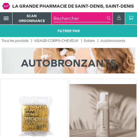
LA GRANDE PHARMACIE DE SAINT-DENIS, SAINT-DENIS
SCAN
menu
ORDONNANCE
FILTRER PAR
Tous les produits
VISAGE-CORPS-CHEVEUX
Solaire
Autobronzants
AUTOBRONZANTS