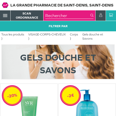
LA GRANDE PHARMACIE DE SAINT-DENIS, SAINT-DENIS
SCAN
menu
ORDONNANCE
FILTRER PAR
Tous les produits
VISAGE-CORPS-CHEVEUX
Corps
Gels douche et
Savons
GELS DOUCHE ET
SAVONS
-20%
-2€