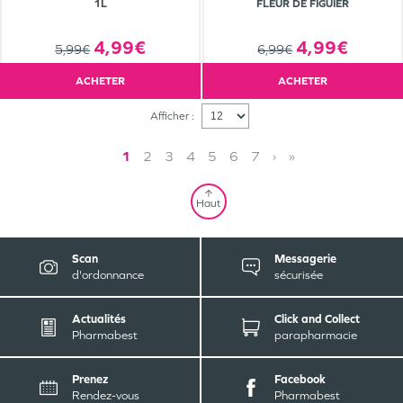
1L
FLEUR DE FIGUIER
4,99€
4,99€
5,99€
6,99€
ACHETER
ACHETER
Afficher :
1
2
3
4
5
6
7
›
»
Haut
Scan
Messagerie
d'ordonnance
sécurisée
Actualités
Click and Collect
Pharmabest
parapharmacie
Prenez
Facebook
Rendez-vous
Pharmabest