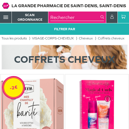
LA GRANDE PHARMACIE DE SAINT-DENIS, SAINT-DENIS
SCAN
menu
ORDONNANCE
FILTRER PAR
Tous les produits
VISAGE-CORPS-CHEVEUX
Cheveux
Coffrets cheveux
COFFRETS CHEVEUX
-2€