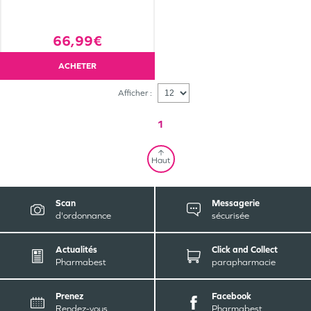
66,99€
ACHETER
Afficher :
1
Haut
Scan
Messagerie
d'ordonnance
sécurisée
Actualités
Click and Collect
Pharmabest
parapharmacie
Prenez
Facebook
Rendez-vous
Pharmabest