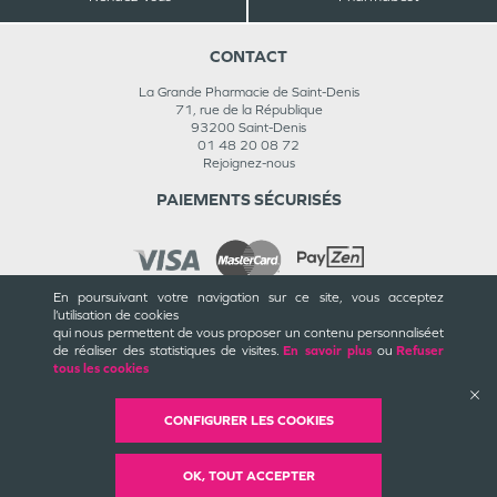
CONTACT
La Grande Pharmacie de Saint-Denis
71, rue de la République
93200
Saint-Denis
01 48 20 08 72
Rejoignez-nous
PAIEMENTS SÉCURISÉS
En poursuivant votre navigation sur ce site, vous acceptez
l’utilisation de cookies
INFORMATIONS
qui nous permettent de vous proposer un contenu personnalisé
et
de réaliser des statistiques de visites.
En savoir plus
ou
Refuser
CGU / CGV
tous les cookies
Mentions légales
Plan du site
Cookies et confidentialité
CONFIGURER LES COOKIES
Rappels de produits
©
Valwin
Création
2018-2026
OK, TOUT ACCEPTER
Mise à jour
06/08/2026