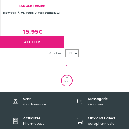
TANGLE TEEZER
BROSSE À CHEVEUX THE ORIGINAL
15,95€
ACHETER
Afficher :
1
Haut
Scan
Messagerie
d'ordonnance
sécurisée
Actualités
Click and Collect
Pharmabest
parapharmacie