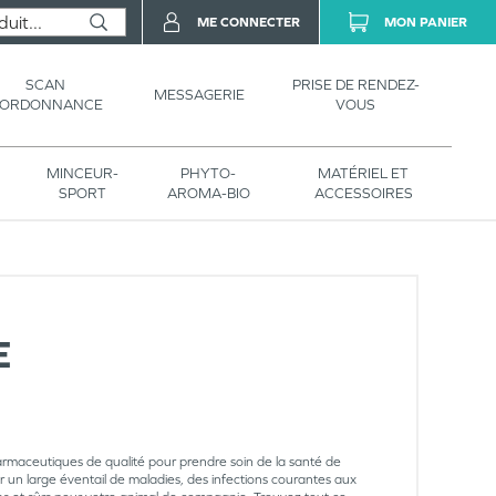
ME CONNECTER
MON PANIER
SCAN
PRISE DE RENDEZ-
MESSAGERIE
’ORDONNANCE
VOUS
MINCEUR-
PHYTO-
MATÉRIEL ET
SPORT
AROMA-BIO
ACCESSOIRES
E
armaceutiques de qualité pour prendre soin de la santé de
r un large éventail de maladies, des infections courantes aux