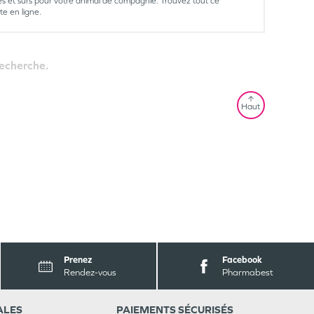
ces et sûrs pour votre animal de compagnie. Trouvez tout ce
te en ligne.
recherche.
Haut
Prenez
Facebook
Rendez-vous
Pharmabest
ALES
PAIEMENTS SÉCURISÉS