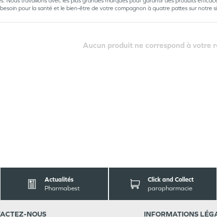
es. Nous travaillons avec les plus grandes marques pour garantir des produits effica
besoin pour la santé et le bien-être de votre compagnon à quatre pattes sur notre si
Aucun produit ne correspond à votre 
Actualités
Click and Collect
Pharmabest
parapharmacie
ACT
EZ-NOUS
INFORMATIONS
LÉG