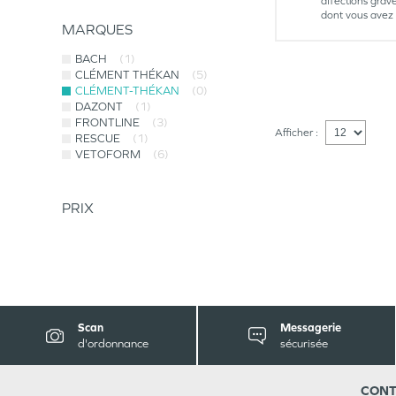
affections grav
dont vous avez 
MARQUES
BACH
(1)
CLÉMENT THÉKAN
(5)
CLÉMENT-THÉKAN
(0)
DAZONT
(1)
FRONTLINE
(3)
Afficher :
RESCUE
(1)
VETOFORM
(6)
PRIX
Scan
Messagerie
d'ordonnance
sécurisée
CONT