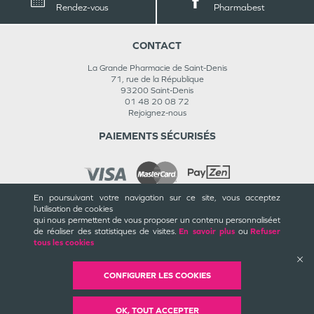
Rendez-vous
Pharmabest
CONTACT
La Grande Pharmacie de Saint-Denis
71, rue de la République
93200
Saint-Denis
01 48 20 08 72
Rejoignez-nous
PAIEMENTS SÉCURISÉS
En poursuivant votre navigation sur ce site, vous acceptez
l’utilisation de cookies
INFORMATIONS
qui nous permettent de vous proposer un contenu personnalisé
et
de réaliser des statistiques de visites.
En savoir plus
ou
Refuser
CGU / CGV
tous les cookies
Mentions légales
Plan du site
Cookies et confidentialité
CONFIGURER LES COOKIES
Rappels de produits
©
Valwin
Création
2018-2026
OK, TOUT ACCEPTER