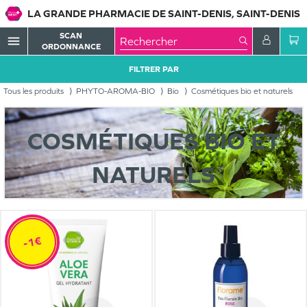
LA GRANDE PHARMACIE DE SAINT-DENIS, SAINT-DENIS
SCAN
menu
ORDONNANCE
FILTRER PAR
Tous les produits
PHYTO-AROMA-BIO
Bio
Cosmétiques bio et naturels
COSMÉTIQUES BIO ET
NATURELS
-1€