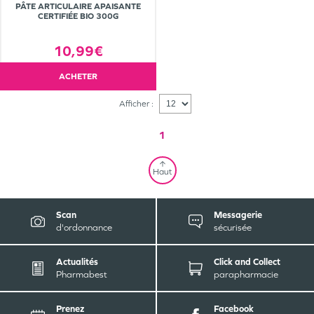
PÂTE ARTICULAIRE APAISANTE
CERTIFIÉE BIO 300G
10,99€
ACHETER
Afficher :
1
Haut
Scan
Messagerie
d'ordonnance
sécurisée
Actualités
Click and Collect
Pharmabest
parapharmacie
Prenez
Facebook