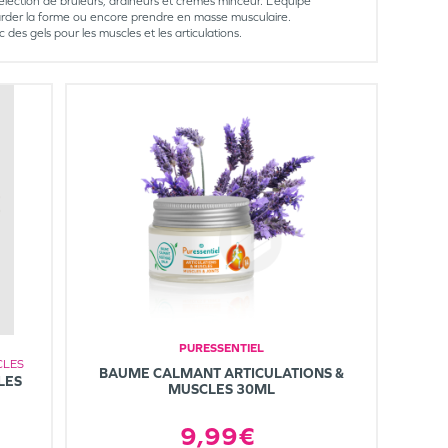
élection de brûleurs, draineurs et crèmes minceur. L’équipe
rder la forme ou encore prendre en masse musculaire.
s gels pour les muscles et les articulations.
PURESSENTIEL
CLES
BAUME CALMANT ARTICULATIONS &
LES
MUSCLES 30ML
9,99€