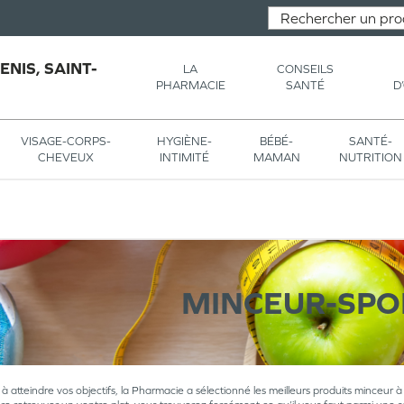
NIS, SAINT-
LA
CONSEILS
PHARMACIE
SANTÉ
D
VISAGE-CORPS-
HYGIÈNE-
BÉBÉ-
SANTÉ-
CHEVEUX
INTIMITÉ
MAMAN
NUTRITION
MINCEUR-SPO
à atteindre vos objectifs, la Pharmacie a sélectionné les meilleurs produits minceur à 