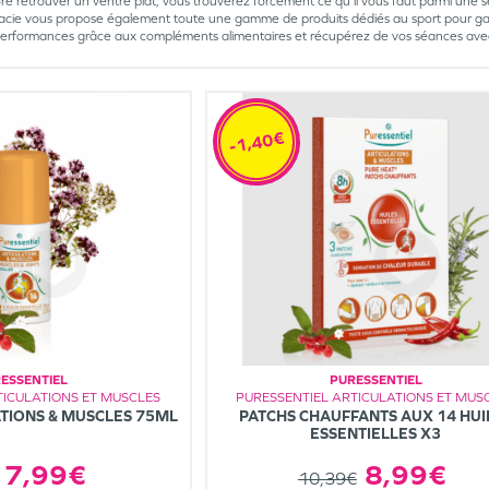
ore retrouver un ventre plat, vous trouverez forcément ce qu’il vous faut parmi une s
acie vous propose également toute une gamme de produits dédiés au sport pour ga
erformances grâce aux compléments alimentaires et récupérez de vos séances avec de
-1,40€
ESSENTIEL
PURESSENTIEL
TICULATIONS ET MUSCLES
PURESSENTIEL ARTICULATIONS ET MUS
TIONS & MUSCLES 75ML
PATCHS CHAUFFANTS AUX 14 HUI
ESSENTIELLES X3
7,99€
8,99€
10,39€