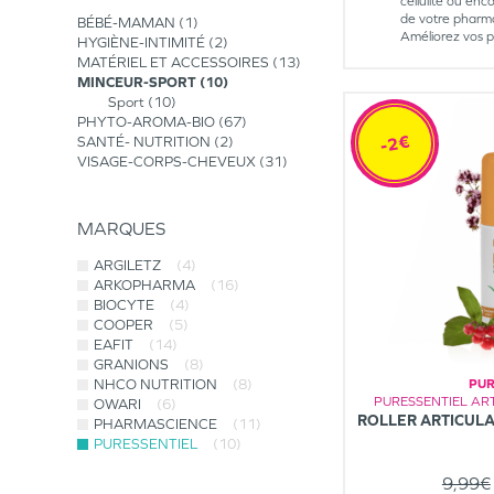
cellulite ou enc
de votre pharm
BÉBÉ-MAMAN
1
Améliorez vos p
HYGIÈNE-INTIMITÉ
2
MATÉRIEL ET ACCESSOIRES
13
MINCEUR-SPORT
10
Sport
10
PHYTO-AROMA-BIO
67
-2€
SANTÉ- NUTRITION
2
VISAGE-CORPS-CHEVEUX
31
MARQUES
ARGILETZ
(4)
ARKOPHARMA
(16)
BIOCYTE
(4)
COOPER
(5)
EAFIT
(14)
GRANIONS
(8)
NHCO NUTRITION
(8)
PUR
PURESSENTIEL AR
OWARI
(6)
ROLLER ARTICULA
PHARMASCIENCE
(11)
PURESSENTIEL
(10)
9,99€