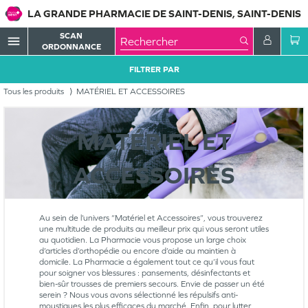
LA GRANDE PHARMACIE DE SAINT-DENIS, SAINT-DENIS
SCAN
menu
ORDONNANCE
FILTRER PAR
Tous les produits
MATÉRIEL ET ACCESSOIRES
MATÉRIEL ET
ACCESSOIRES
Au sein de l’univers “Matériel et Accessoires”, vous trouverez
une multitude de produits au meilleur prix qui vous seront utiles
au quotidien. La Pharmacie vous propose un large choix
d’articles d’orthopédie ou encore d’aide au maintien à
domicile. La Pharmacie a également tout ce qu’il vous faut
pour soigner vos blessures : pansements, désinfectants et
bien-sûr trousses de premiers secours. Envie de passer un été
serein ? Nous vous avons sélectionné les répulsifs anti-
moustiques les plus efficaces du marché. Enfin, pour lutter