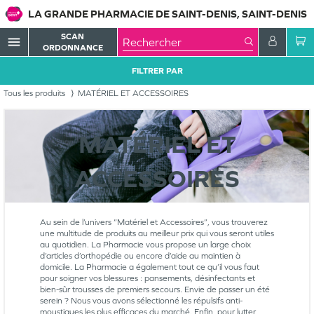
LA GRANDE PHARMACIE DE SAINT-DENIS, SAINT-DENIS
SCAN
menu
ORDONNANCE
FILTRER PAR
Tous les produits
MATÉRIEL ET ACCESSOIRES
MATÉRIEL ET
ACCESSOIRES
Au sein de l’univers “Matériel et Accessoires”, vous trouverez
une multitude de produits au meilleur prix qui vous seront utiles
au quotidien. La Pharmacie vous propose un large choix
d’articles d’orthopédie ou encore d’aide au maintien à
domicile. La Pharmacie a également tout ce qu’il vous faut
pour soigner vos blessures : pansements, désinfectants et
bien-sûr trousses de premiers secours. Envie de passer un été
serein ? Nous vous avons sélectionné les répulsifs anti-
moustiques les plus efficaces du marché. Enfin, pour lutter