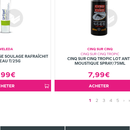
WELEDA
CINQ SUR CINQ
CINQ SUR CINQ TROPIC
SE SOULAGE RAFRAÎCHIT
CINQ SUR CINQ TROPIC LOT ANT
EAU T/25G
MOUSTIQUE SPRAY/75ML
7,99€
,99€
ACHETER
ACHETER
1
2
3
4
5
›