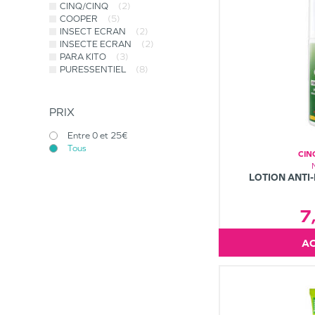
CINQ/CINQ
(2)
COOPER
(5)
INSECT ECRAN
(2)
INSECTE ECRAN
(2)
PARA KITO
(3)
PURESSENTIEL
(8)
PRIX
Entre 0 et 25€
Tous
CIN
LOTION ANTI
7