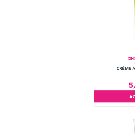
CIN
CRÈME A
5