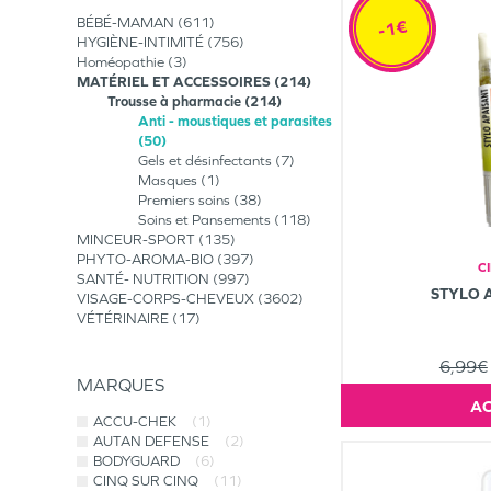
BÉBÉ-MAMAN
611
-1€
HYGIÈNE-INTIMITÉ
756
Homéopathie
3
MATÉRIEL ET ACCESSOIRES
214
Trousse à pharmacie
214
Anti - moustiques et parasites
50
Gels et désinfectants
7
Masques
1
Premiers soins
38
Soins et Pansements
118
MINCEUR-SPORT
135
PHYTO-AROMA-BIO
397
C
SANTÉ- NUTRITION
997
STYLO 
VISAGE-CORPS-CHEVEUX
3602
VÉTÉRINAIRE
17
6,99€
MARQUES
ACCU-CHEK
(1)
AUTAN DEFENSE
(2)
BODYGUARD
(6)
CINQ SUR CINQ
(11)