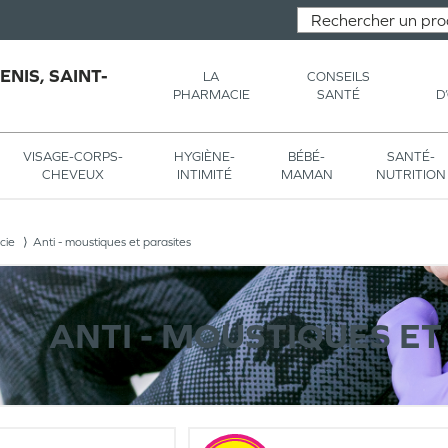
NIS, SAINT-
LA
CONSEILS
PHARMACIE
SANTÉ
D
VISAGE-CORPS-
HYGIÈNE-
BÉBÉ-
SANTÉ-
CHEVEUX
INTIMITÉ
MAMAN
NUTRITION
cie
Anti - moustiques et parasites
ANTI - MOUSTIQUES ET