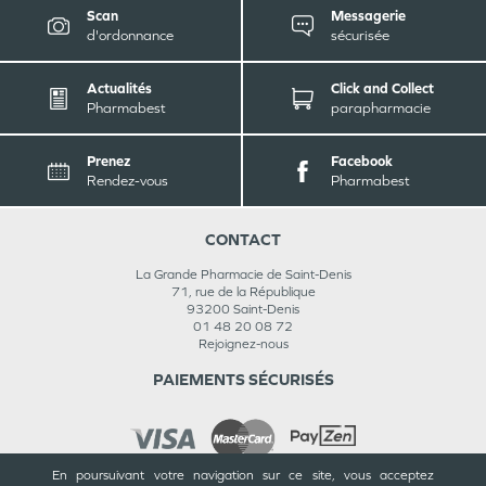
Scan
Messagerie
d'ordonnance
sécurisée
Actualités
Click and Collect
Pharmabest
parapharmacie
Prenez
Facebook
Rendez-vous
Pharmabest
CONTACT
La Grande Pharmacie de Saint-Denis
71, rue de la République
93200
Saint-Denis
01 48 20 08 72
Rejoignez-nous
PAIEMENTS SÉCURISÉS
En poursuivant votre navigation sur ce site, vous acceptez