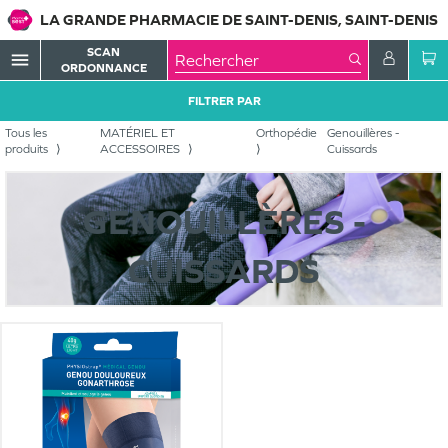
LA GRANDE PHARMACIE DE SAINT-DENIS, SAINT-DENIS
SCAN
menu
ORDONNANCE
FILTRER PAR
Tous les
MATÉRIEL ET
Orthopédie
Genouillères -
produits
ACCESSOIRES
Cuissards
GENOUILLÈRES -
CUISSARDS