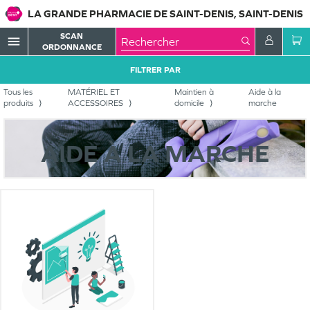
LA GRANDE PHARMACIE DE SAINT-DENIS, SAINT-DENIS
SCAN
menu
ORDONNANCE
FILTRER PAR
Tous les
MATÉRIEL ET
Maintien à
Aide à la
produits
ACCESSOIRES
domicile
marche
AIDE À LA MARCHE