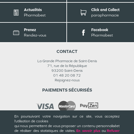
Actualités
Click and Collect
Pharmabest
parapharmacie
Prenez
Facebook
Rendez-vous
Pharmabest
CONTACT
La Grande Pharmacie de Saint-Denis
71, rue de la République
93200
Saint-Denis
01 48 20 08 72
Rejoignez-nous
PAIEMENTS SÉCURISÉS
En poursuivant votre navigation sur ce site, vous acceptez
l’utilisation de cookies
INFORMATIONS
qui nous permettent de vous proposer un contenu personnalisé
et
de réaliser des statistiques de visites.
En savoir plus
ou
Refuser
CGU / CGV