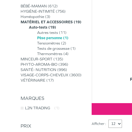
BÉBÉ-MAMAN
612
HYGIÈNE-INTIMITÉ
756
Homéopathie
3
MATÉRIEL ET ACCESSOIRES
19
Auto-tests
19
Autres tests
11
Pèse personne
1
Tensiomètres
2
Tests de grossesse
1
Thermomètres
4
MINCEUR-SPORT
135
PHYTO-AROMA-BIO
396
SANTÉ- NUTRITION
996
VISAGE-CORPS-CHEVEUX
3600
VÉTÉRINAIRE
17
MARQUES
L2N TRADING
(1)
Afficher :
PRIX