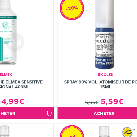
-20%
ELMEX
RICQLES
HE ELMEX SENSITIVE
SPRAY 90% VOL. ATOMISEUR DE P
SIONAL 400ML
15ML
4,99€
5,59€
6,99€
ACHETER
ACHETER