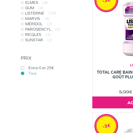
-3€
ELMEX
(4)
GUM
(4)
LISTERINE
(10)
MARVIS
(4)
MÉRIDOL
(3)
PAROGENCYL
(2)
RICQLES
(2)
SUNSTAR
(2)
PRIX
L
Entre 0 et 25€
TOTAL CARE BAIN
Tous
GOÛT PLU
5,99€
-3€