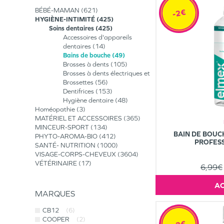
BÉBÉ-MAMAN
621
-2€
HYGIÈNE-INTIMITÉ
425
Soins dentaires
425
Accessoires d'appareils
dentaires
14
Bains de bouche
49
Brosses à dents
105
Brosses à dents électriques et
Brossettes
56
Dentifrices
153
Hygiène dentaire
48
Homéopathie
3
MATÉRIEL ET ACCESSOIRES
365
MINCEUR-SPORT
134
BAIN DE BOUC
PHYTO-AROMA-BIO
412
PROFES
SANTÉ- NUTRITION
1000
VISAGE-CORPS-CHEVEUX
3604
VÉTÉRINAIRE
17
6,99€
MARQUES
CB12
(6)
COOPER
(2)