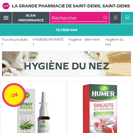
LA GRANDE PHARMACIE DE SAINT-DENIS, SAINT-DENIS
SCAN
menu
ORDONNANCE
FILTRER PAR
Tous les produits
HYGIÈNE-INTIMITÉ
Hygiène - Bien-être
Hygiène du
nez
HYGIÈNE DU NEZ
-2€