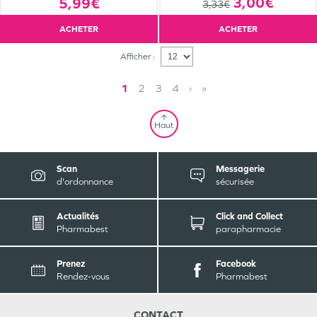
3,00€
5,99€
3,33€
ACHETER
ACHETER
Afficher :
1
2
3
4
›
»
Haut
Scan
Messagerie
d'ordonnance
sécurisée
Actualités
Click and Collect
Pharmabest
parapharmacie
Prenez
Facebook
Rendez-vous
Pharmabest
CONTACT