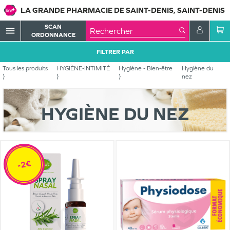
LA GRANDE PHARMACIE DE SAINT-DENIS, SAINT-DENIS
SCAN
menu
ORDONNANCE
FILTRER PAR
Tous les produits
HYGIÈNE-INTIMITÉ
Hygiène - Bien-être
Hygiène du
nez
HYGIÈNE DU NEZ
-2€