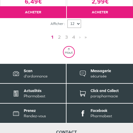
6,49€
2,99€
ACHETER
ACHETER
Afficher :
1
2
3
4
›
»
Haut
Scan
Messagerie
d'ordonnance
sécurisée
Actualités
Click and Collect
Pharmabest
parapharmacie
Prenez
Facebook
Rendez-vous
Pharmabest
CONTACT