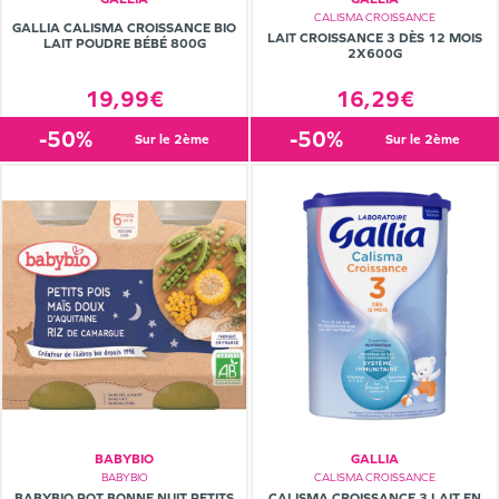
CALISMA CROISSANCE
GALLIA CALISMA CROISSANCE BIO
LAIT CROISSANCE 3 DÈS 12 MOIS
LAIT POUDRE BÉBÉ 800G
2X600G
16,29€
19,99€
-50%
-50%
sur le 2ème
sur le 2ème
BABYBIO
GALLIA
BABYBIO
CALISMA CROISSANCE
BABYBIO POT BONNE NUIT PETITS
CALISMA CROISSANCE 3 LAIT EN