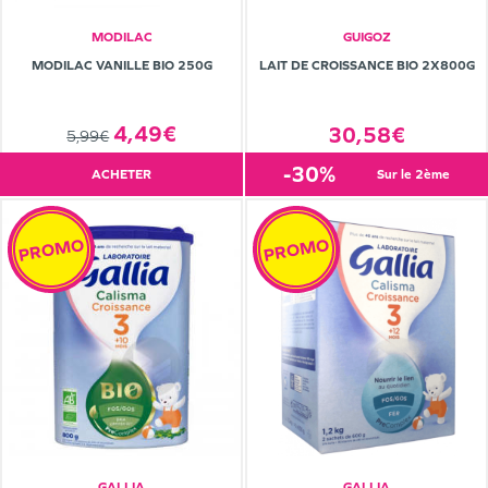
MODILAC
GUIGOZ
MODILAC VANILLE BIO 250G
LAIT DE CROISSANCE BIO 2X800G
4,49€
30,58€
5,99€
-30%
ACHETER
sur le 2ème
PROMO
PROMO
GALLIA
GALLIA