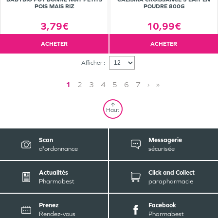
POIS MAIS RIZ
POUDRE 800G
3,79€
10,99€
ACHETER
ACHETER
Afficher :
1
2
3
4
5
6
7
›
»
Haut
Scan
Messagerie
d'ordonnance
sécurisée
Actualités
Click and Collect
Pharmabest
parapharmacie
Prenez
Facebook
Rendez-vous
Pharmabest