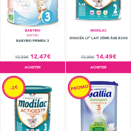
BABYBIO
MODILAC
BABYBIO
DOUCÉA LF⁺ LAIT 2ÈME ÂGE 820G
BABYBIO PRIMEA 3
12,47€
14,49€
15,59€
15,99€
ACHETER
ACHETER
PROMO
-2€