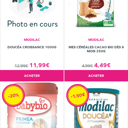
MODILAC
MODILAC
DOUCÉA CROISSANCE 1000G
MES CÉRÉALES CACAO BIO DÈS 6
MOIS 250G
11,99€
4,49€
12,99€
4,99€
ACHETER
ACHETER
-1,50€
-20%