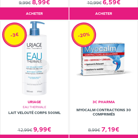
6,59€
8,99€
10,99€
9,99€
ACHETER
ACHETER
-20%
-3€
URIAGE
3C PHARMA
EAU THERMALE
MYOCALM CONTRACTIONS 30
LAIT VELOUTÉ CORPS 500ML
COMPRIMÉS
9,99€
7,19€
12,99€
8,99€