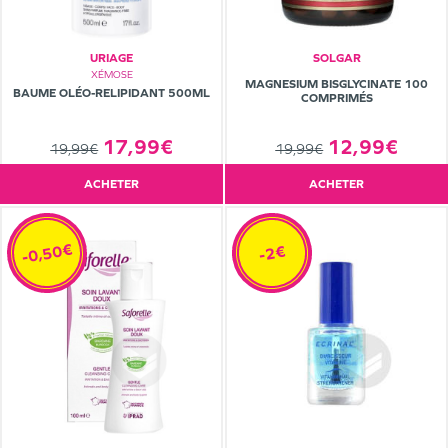
URIAGE
SOLGAR
XÉMOSE
MAGNESIUM BISGLYCINATE 100
BAUME OLÉO-RELIPIDANT 500ML
COMPRIMÉS
17,99€
12,99€
19,99€
19,99€
ACHETER
ACHETER
-0,50€
-2€