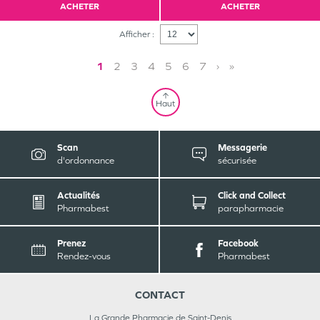
ACHETER
ACHETER
Afficher :
1
2
3
4
5
6
7
›
»
Haut
Scan
Messagerie
d'ordonnance
sécurisée
Actualités
Click and Collect
Pharmabest
parapharmacie
Prenez
Facebook
Rendez-vous
Pharmabest
CONTACT
La Grande Pharmacie de Saint-Denis