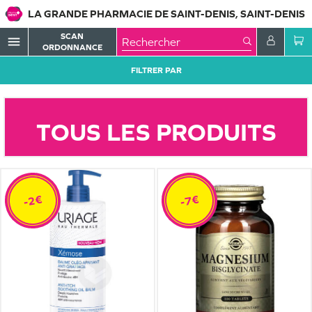
LA GRANDE PHARMACIE DE SAINT-DENIS, SAINT-DENIS
SCAN
menu
ORDONNANCE
FILTRER PAR
TOUS LES PRODUITS
-2€
-7€