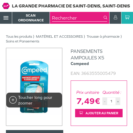
LA GRANDE PHARMACIE DE SAINT-DENIS, SAINT-DENIS
SCAN
menu
ORDONNANCE
Tous les produits
MATÉRIEL ET ACCESSOIRES
Trousse à pharmacie
Soins et Pansements
PANSEMENTS
AMPOULES X5
Compeed
EAN:
3663555005479
Prix unitaire
Quantité :
Toucher long pour
7,49€
-
+
zoomer
AJOUTER AU PANIER