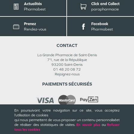
Actualités
Click and Collect
Pharmabest
parapharmacie
Prenez
Facebook
Rendez-vous
Pharmabest
CONTACT
La Grande Pharmacie de Saint-Denis
71, rue de la République
93200
Saint-Denis
01 48 20 08 72
Rejoignez-nous
PAIEMENTS SÉCURISÉS
En poursuivant votre navigation sur ce site, vous acceptez
l’utilisation de cookies
INFORMATIONS
qui nous permettent de vous proposer un contenu personnalisé
et
de réaliser des statistiques de visites.
En savoir plus
ou
Refuser
CGU / CGV
tous les cookies
Mentions légales