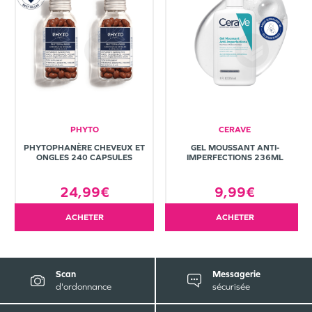
PHYTO
CERAVE
PHYTOPHANÈRE CHEVEUX ET
GEL MOUSSANT ANTI-
ONGLES 240 CAPSULES
IMPERFECTIONS 236ML
24,99€
9,99€
ACHETER
ACHETER
Scan
Messagerie
d'ordonnance
sécurisée