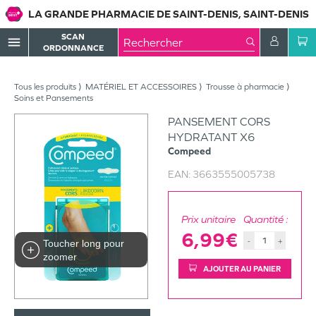
LA GRANDE PHARMACIE DE SAINT-DENIS, SAINT-DENIS
SCAN
menu
ORDONNANCE
Tous les produits
MATÉRIEL ET ACCESSOIRES
Trousse à pharmacie
Soins et Pansements
PANSEMENT CORS
HYDRATANT X6
Compeed
EAN:
3663555005738
Prix unitaire
Quantité :
6,99€
-
+
Toucher long pour
zoomer
AJOUTER AU PANIER