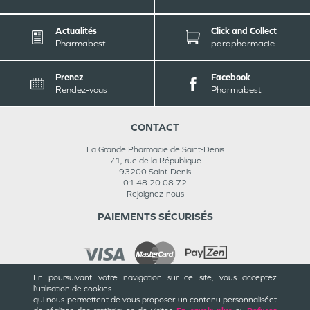
Actualités
Click and Collect
Pharmabest
parapharmacie
Prenez
Facebook
Rendez-vous
Pharmabest
CONTACT
La Grande Pharmacie de Saint-Denis
71, rue de la République
93200
Saint-Denis
01 48 20 08 72
Rejoignez-nous
PAIEMENTS SÉCURISÉS
En poursuivant votre navigation sur ce site, vous acceptez
l’utilisation de cookies
INFORMATIONS
qui nous permettent de vous proposer un contenu personnalisé
et