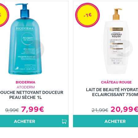
€
-1€
BIODERMA
CHÂTEAU ROUGE
ATODERM
LAIT DE BEAUTÉ HYDRA
DOUCHE NETTOYANT DOUCEUR
ECLAIRCISSANT 750M
PEAU SÈCHE 1L
20,99
7,99€
21,99€
9,99€
ACHETER
ACHETER