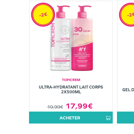
-2€
-2
TOPICREM
ULTRA-HYDRATANT LAIT CORPS
GEL 
2X500ML
17,99€
19,99€
ACHETER