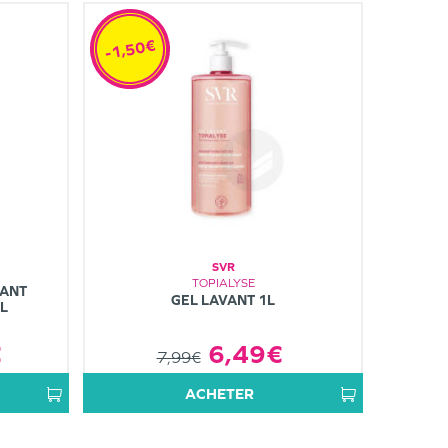
-1,50€
SVR
TOPIALYSE
TANT
GEL LAVANT 1L
L
€
6,49€
7,99€
ACHETER