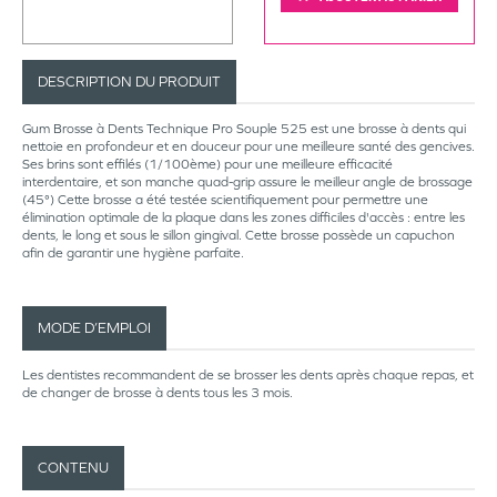
DESCRIPTION DU PRODUIT
Gum Brosse à Dents Technique Pro Souple 525 est une brosse à dents qui
nettoie en profondeur et en douceur pour une meilleure santé des gencives.
Ses brins sont effilés (1/100ème) pour une meilleure efficacité
interdentaire, et son manche quad-grip assure le meilleur angle de brossage
(45°) Cette brosse a été testée scientifiquement pour permettre une
élimination optimale de la plaque dans les zones difficiles d'accès : entre les
dents, le long et sous le sillon gingival. Cette brosse possède un capuchon
afin de garantir une hygiène parfaite.
MODE D’EMPLOI
Les dentistes recommandent de se brosser les dents après chaque repas, et
de changer de brosse à dents tous les 3 mois.
CONTENU