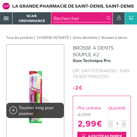
LA GRANDE PHARMACIE DE SAINT-DENIS, SAINT-DENIS
SCAN
menu
ORDONNANCE
Tous les produits
HYGIÈNE-INTIMITÉ
Soins dentaires
Brosses à dents
BROSSE À DENTS
SOUPLE X2
Gum
Technique Pro
CIP:
3401525644392
- EAN:
7630019902250
-2€
Toucher long pour
Prix unitaire
Quantité
zoomer
4,99€
:
2,99€
-
+
AJOUTER AU PANIER