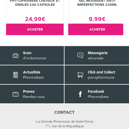
PHYTOPHANÈRE CHEVEUX ET
GEL MOUSSANT ANTI-
ONGLES 240 CAPSULES
IMPERFECTIONS 236ML
24,99€
9,99€
ACHETER
ACHETER
Scan
Messagerie
d'ordonnance
sécurisée
Actualités
Click and Collect
Pharmabest
parapharmacie
Prenez
Facebook
Rendez-vous
Pharmabest
CONTACT
La Grande Pharmacie de Saint-Denis
71, rue de la République