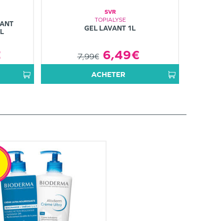
SVR
TOPIALYSE
TANT
GEL LAVANT 1L
L
€
6,49€
7,99€
ACHETER