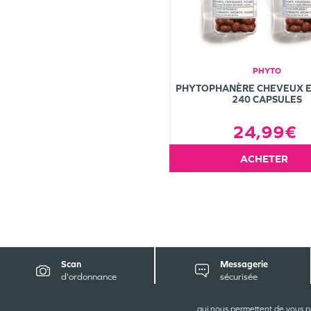
PHYTO
PHYTOPHANÈRE CHEVEUX E
240 CAPSULES
24,99€
ACHETER
Scan
Messagerie
d'ordonnance
sécurisée
qui nous permettent de vous p