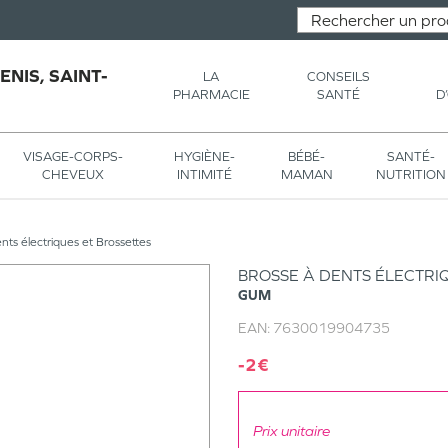
NIS, SAINT-
LA
CONSEILS
PHARMACIE
SANTÉ
D
VISAGE-CORPS-
HYGIÈNE-
BÉBÉ-
SANTÉ-
CHEVEUX
INTIMITÉ
MAMAN
NUTRITION
nts électriques et Brossettes
BROSSE À DENTS ÉLECTRIQU
GUM
EAN:
7630019904735
-2€
Prix unitaire