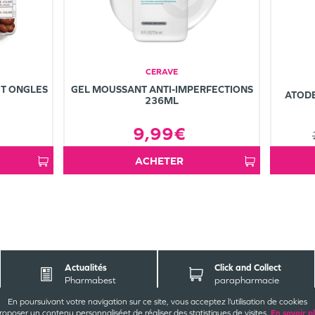
CERAVE
T ONGLES
GEL MOUSSANT ANTI-IMPERFECTIONS
ATOD
236ML
9,99€
ACHETER
Actualités
Click and Collect
Pharmabest
parapharmacie
En poursuivant votre navigation sur ce site, vous acceptez l’utilisation de cookies
roposer un contenu personnalisé
et de réaliser des statistiques de visites.
En savoir p